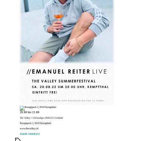
20:00 bis 21:00
The Valley // ehemaliges MAGGI Gelände
Kemptpark 2, 8310 Kemptthal
www.thevalley.ch/
Eintritt: Eintritt frei
Schlagwörter