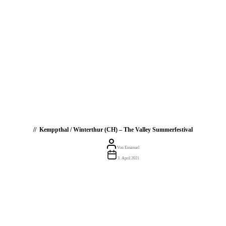
Kemppthal / Winterthur (CH) – The Valley Summerfestival
Beitragsautor
Von
Emanuel
Beitragsdatum
3. April 2021