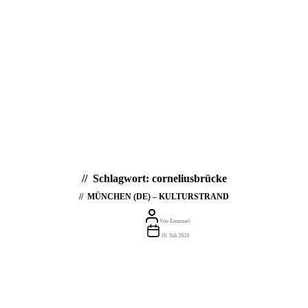
Schlagwort:
corneliusbrücke
MÜNCHEN (DE) – KULTURSTRAND
Beitragsautor
Von
Emanuel
Beitragsdatum
16. Juli 2024