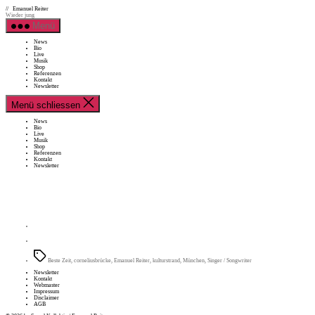
Direkt
Emanuel Reiter
zum
Wieder jung
Inhalt
Menü
wechseln
News
Bio
Live
Musik
Shop
Referenzen
Kontakt
Newsletter
Menü schliessen
News
Bio
Live
Musik
Shop
Referenzen
Kontakt
Newsletter
Schlagwörter
Beste Zeit
,
corneliusbrücke
,
Emanuel Reiter
,
kulturstrand
,
München
,
Singer / Songwriter
Newsletter
Kontakt
Webmaster
Impressum
Disclaimer
AGB