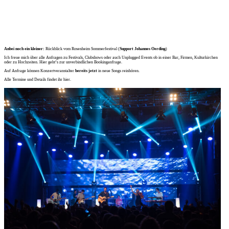
Anbei noch ein kleiner:
Rückblick vom Rosenheim Sommerfestival (
Support Johannes Oerding
)
Ich freue mich über alle Anfragen zu Festivals, Clubshows oder auch Unplugged Events ob in einer Bar, Firmen, Kulturkirchen
oder zu Hochzeiten.
Hier geht’s zur unverbindlichen Bookinganfrage.
Auf Anfrage können Konzertveranstalter
bereits jetzt
in neue Songs reinhören.
Alle Termine und Details findet ihr
hier.