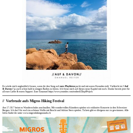
Es würde mich unglaublich freuen, wenn ihr den Song auf
eure Playlisten
packt und mit euren Freunden teilt. Vielleicht ist
// Auf
& Davon //
ja auch schon bald in einigen Radios zu hören. Ich freue mich auf dieses neue Kapitel mit euch. Danke bereits jetzt für
all eure Liebe & euren Support. Euer Emanuel https://www.youtube.com/embed/Zlkq4Pvijwk
Vorfreude aufs Migros Hiking Festival
Am 17./18.7 heisst es Wanderschuhe anschnallen. Mit wundervollen Künstlern spielen wir exklusive Konzerte in den Schweizer
Bergen. Ich darf für euch im schönen Wallis mit Baschi und Adrian Stern spielen. Tickets gibt es übrigens nur zu gewinnnen. Alle
Infos findet ihr unter
www.migroshikingsounds.ch