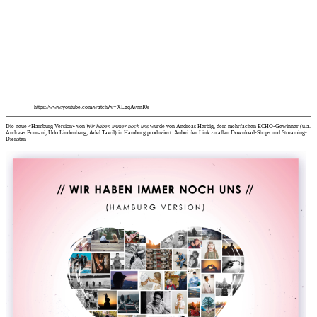
https://www.youtube.com/watch?v=XLgqAvnnI0s
Die neue «Hamburg Version» von
Wir haben immer noch uns
wurde von Andreas Herbig, dem mehrfachen ECHO-Gewinner (u.a.
Andreas Bourani, Udo Lindenberg, Adel Tawil) in Hamburg produziert. Anbei der
Link zu allen Download-Shops und Streaming-
Diensten