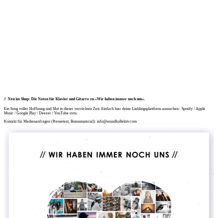
Neu im Shop: Die Noten für Klavier und Gitarre zu «Wir haben immer noch uns».
Ein Song voller Hoffnung und Mut in dieser verrückten Zeit. Einfach hier deine Lieblingsplattform aussuchen:
Spotify / Apple
Music / Google Play / Deezer / YouTube uvm
.
Kontakt für Medienanfragen (Pressetext, Bonusmaterial):
info@soundkollektiv.com