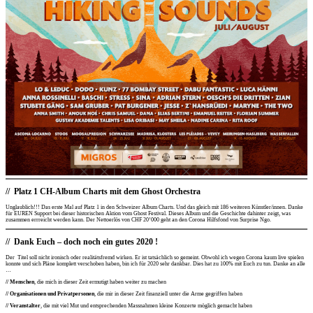
Platz 1 CH-Album Charts mit dem Ghost Orchestra
Unglaublich!!! Das erste Mal auf Platz 1 in den Schweizer Album Charts. Und das gleich mit 186 weiteren Künstler/innen. Danke
für EUREN Support bei dieser historischen Aktion vom
Ghost Festival
. Dieses Album und die Geschichte dahinter zeigt, was
zusammen errreicht werden kann. Der Nettoerlös von CHF 20’000 geht an den Corona Hilfsfond von
Surprise Ngo.
Dank Euch – doch noch ein gutes 2020
!
Der Titel soll nicht ironisch oder realitätsfremd wirken. Er ist tatsächlich so gemeint. Obwohl ich wegen Corona kaum live spielen
konnte und sich Pläne komplett verschoben haben, bin ich für 2020 sehr dankbar. Dies hat zu 100% mit Euch zu tun. Danke an alle
…
// Menschen
, die mich in dieser Zeit ermutigt haben weiter zu machen
// Organisationen und Privatpersonen
, die mir in dieser Zeit finanziell unter die Arme gegriffen haben
// Veranstalter
, die mit viel Mut und entsprechenden Massnahmen kleine Konzerte möglich gemacht haben