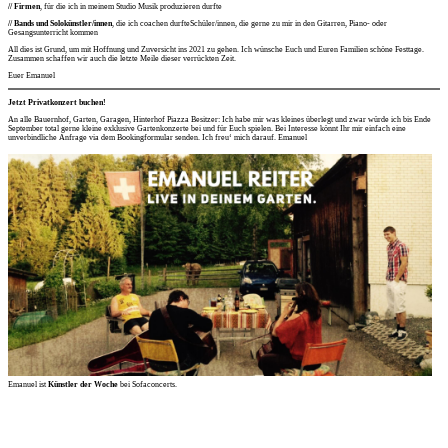
// Firmen
, für die ich in meinem Studio Musik produzieren durfte
// Bands und Solokünstler/innen
, die ich coachen durfteSchüler/innen, die gerne zu mir in den Gitarren, Piano- oder
Gesangsunterricht kommen
All dies ist Grund, um mit Hoffnung und Zuversicht ins 2021 zu gehen. Ich wünsche Euch und Euren Familien schöne Festtage.
Zusammen schaffen wir auch die letzte Meile dieser verrückten Zeit.
Euer Emanuel
Jetzt Privatkonzert buchen!
An alle Bauernhof, Garten, Garagen, Hinterhof Piazza Besitzer: Ich habe mir was kleines überlegt und zwar würde ich bis Ende
September total gerne kleine exklusive Gartenkonzerte bei und für Euch spielen. Bei Interesse könnt Ihr mir einfach eine
unverbindliche Anfrage via
dem Bookingformular
senden.
Ich freu‘ mich darauf. Emanuel
Emanuel ist
Künstler der Woche
bei
Sofaconcerts.