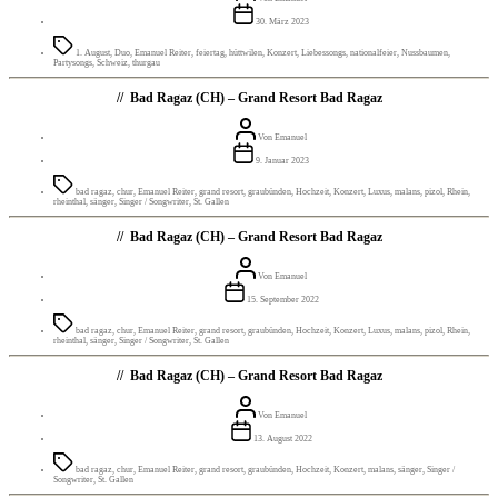
Beitragsdatum
30. März 2023
Schlagwörter
1. August
,
Duo
,
Emanuel Reiter
,
feiertag
,
hüttwilen
,
Konzert
,
Liebessongs
,
nationalfeier
,
Nussbaumen
,
Partysongs
,
Schweiz
,
thurgau
Bad Ragaz (CH) – Grand Resort Bad Ragaz
Beitragsautor
Von
Emanuel
Beitragsdatum
9. Januar 2023
Schlagwörter
bad ragaz
,
chur
,
Emanuel Reiter
,
grand resort
,
graubünden
,
Hochzeit
,
Konzert
,
Luxus
,
malans
,
pizol
,
Rhein
,
rheinthal
,
sänger
,
Singer / Songwriter
,
St. Gallen
Bad Ragaz (CH) – Grand Resort Bad Ragaz
Beitragsautor
Von
Emanuel
Beitragsdatum
15. September 2022
Schlagwörter
bad ragaz
,
chur
,
Emanuel Reiter
,
grand resort
,
graubünden
,
Hochzeit
,
Konzert
,
Luxus
,
malans
,
pizol
,
Rhein
,
rheinthal
,
sänger
,
Singer / Songwriter
,
St. Gallen
Bad Ragaz (CH) – Grand Resort Bad Ragaz
Beitragsautor
Von
Emanuel
Beitragsdatum
13. August 2022
Schlagwörter
bad ragaz
,
chur
,
Emanuel Reiter
,
grand resort
,
graubünden
,
Hochzeit
,
Konzert
,
malans
,
sänger
,
Singer /
Songwriter
,
St. Gallen